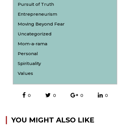
Pursuit of Truth
Entrepreneurism
Moving Beyond Fear
Uncategorized
Mom-a-rama
Personal
Spirituality
Values
0
0
0
0
YOU MIGHT ALSO LIKE